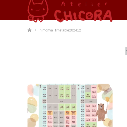
ホーム
himonya_timetable202412