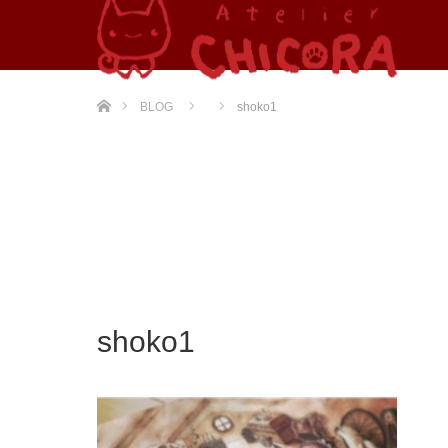
ホーム
BLOG
shoko1
shoko1