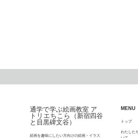
通学で学ぶ絵画教室 ア
MENU
トリエちこら（新宿四谷
と目黒碑文谷）
トップ
わたした
絵画を趣味にしたい方向けの絵画・イラス
いて