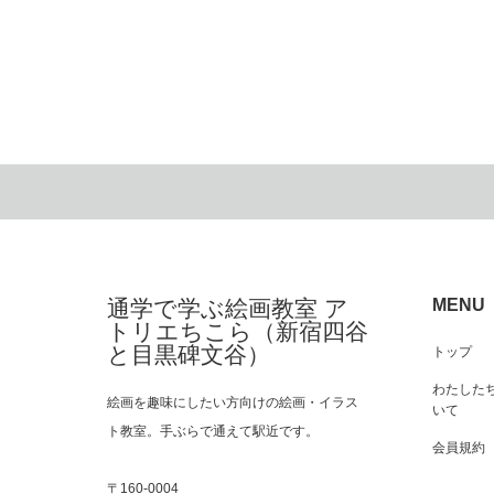
通学で学ぶ絵画教室 ア
MENU
トリエちこら（新宿四谷
と目黒碑文谷）
トップ
わたした
絵画を趣味にしたい方向けの絵画・イラス
いて
ト教室。手ぶらで通えて駅近です。
会員規約
〒160-0004