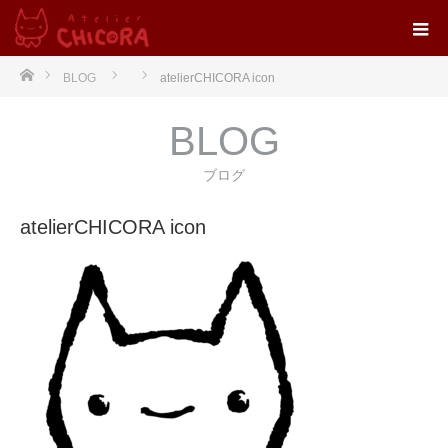
ホーム
BLOG
atelierCHICORA icon
BLOG
ブログ
atelierCHICORA icon