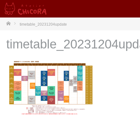
ホーム
timetable_20231204update
timetable_20231204upd