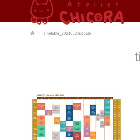
ホーム
timetable_20240524update