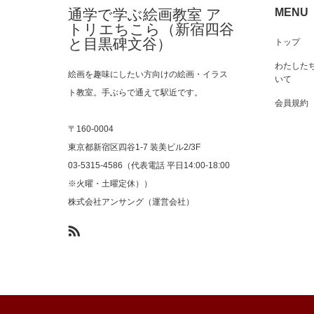
通学で学ぶ絵画教室 ア
MENU
トリエちこら（新宿四谷
と目黒碑文谷）
トップ
わたした
絵画を趣味にしたい方向けの絵画・イラス
いて
ト教室。手ぶらで通えて駅近です。
会員規約
〒160-0004
東京都新宿区四谷1-7 装美ビル2/3F
03-5315-4586（代表電話 平日14:00-18:00
※火曜・土曜定休））
株式会社アンサング（運営会社）