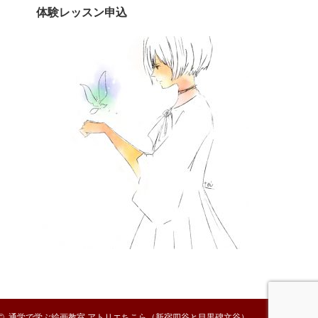
体験レッスン申込
 ©
通学で学ぶ絵画教室 アトリエちこら（新宿四谷と目黒碑文谷）