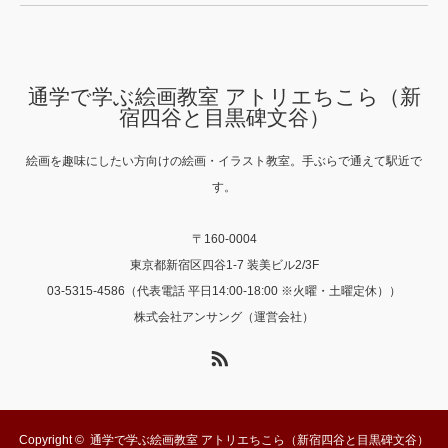
通学で学ぶ絵画教室 アトリエちこら（新
宿四谷と目黒碑文谷）
絵画を趣味にしたい方向けの絵画・イラスト教室。手ぶらで通えて駅近で
す。
〒160-0004
東京都新宿区四谷1-7 装美ビル2/3F
03-5315-4586（代表電話 平日14:00-18:00 ※火曜・土曜定休））
株式会社アンサング（運営会社）
RSS
Copyright ©
通学で学ぶ絵画教室 アトリエちこら（新宿四谷と目黒碑文谷）