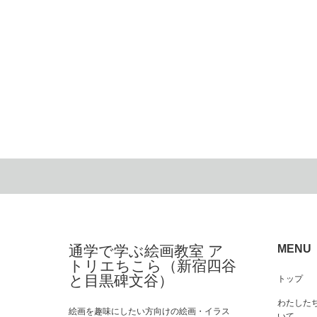
通学で学ぶ絵画教室 ア
MENU
トリエちこら（新宿四谷
と目黒碑文谷）
トップ
わたした
絵画を趣味にしたい方向けの絵画・イラス
いて