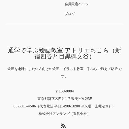
会員限定ページ
ブログ
通学で学ぶ絵画教室 アトリエちこら（新
宿四谷と目黒碑文谷）
絵画を趣味にしたい方向けの絵画・イラスト教室。手ぶらで通えて駅近で
す。
〒160-0004
東京都新宿区四谷1-7 装美ビル2/3F
03-5315-4586（代表電話 平日14:00-18:00 ※火曜・土曜定休））
株式会社アンサング（運営会社）
RSS